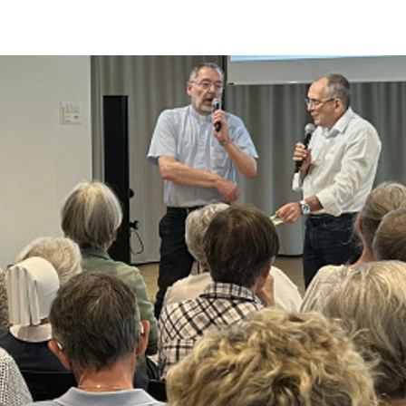
ucun article n’est à la une actuellement.
En Chemin Ensemble…
…est une libre convergence de
Communautés et de Mouvements
chrétiens de différentes Églises en Suisse.
Ce réseau est relié à
Ensemble pour
l’Europe
, qui rassemble quelques 300
Communautés et mouvements. Des
chrétiens des diverses Eglises sont
engagés dans ces communautés. Le
réseau a été créé en 1999.