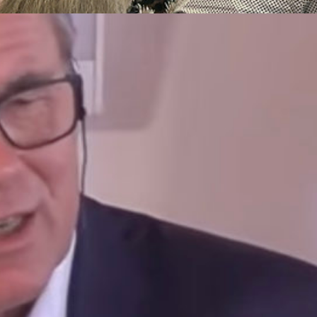
L’amitié plutôt
que le
nationalisme
17 juin 2026
Lire ici l’exposé complet de M. Leineweber «
À une époque mondialisée mais marquée
par les divisions, les religions se
nationalisent et favorisent ainsi des