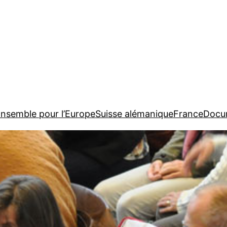
nsemble pour l’Europe
Suisse alémanique
France
Docu