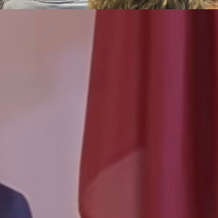
En Suisse, de nombreux mouvements,
communautés et communautés
chrétiennes sont désormais en chemin.
Tout en gardant leur autonomie, ils
travaillent ensemble à des objectifs
communs, en apportant la contribution
de leur charisme propre. Les Mouvements
et les Communautés établissent entre eux
des relations de communion dans le
respect des différences. Cette réalité est
née des expériences fortes vécues
ensemble.
Lire la suite >