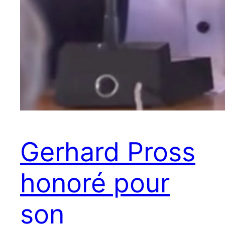
Gerhard Pross
honoré pour
son