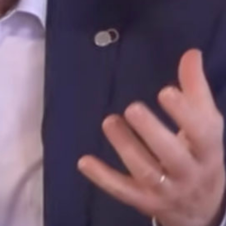
exercices malsains du pouvoir », a déclaré
Matthias Leineweber lors de la réunion du
réseau œcuménique qui s’est tenue le 30
mai à Baar. « Notre réponse, c’est ce
chemin…
Lire la suite >