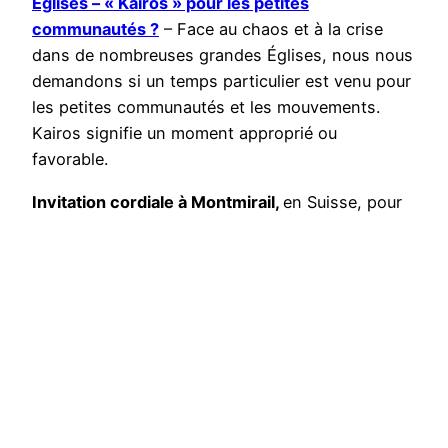
Églises – « Kairos » pour les petites
communautés ?
– Face au chaos et à la crise
dans de nombreuses grandes Églises, nous nous
demandons si un temps particulier est venu pour
les petites communautés et les mouvements.
Kairos signifie un moment approprié ou
favorable.
Invitation cordiale à Montmirail,
en Suisse, pour
la rencontre avec l’évêque Joseph et beaucoup
de nos amis d’En chemin ensemble !
Au nom du comité, Elisabeth Reusser et Martin
Hoegger